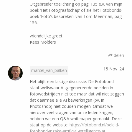
Uitgebreider toelichting op pag. 135 e.v. van mijn
boek ‘Het Fotograafschap’ of zie het Fotobonds-
boek ‘Foto’s bespreken’ van Tom Meerman, pag.
156.
vriendelijke groet
Kees Molders
delen
15 Nov '24
marcel_van_balken
Het blijft een lastige discussie. De Fotobond
staat weliswaar AI-gegenereerde beelden in
fotowedstrijden niet toe maar dat wil niet zeggen
dat daarmee alle AI bewerkingen (bv. in
Photoshop) niet zouden mogen. Omdat we
hierover veel vragen van onze leden krijgen,
hebben we een Q&A whitepaper gemaakt. Deze
staat op de website:
https://fotobond.nl/beleid-
fotobond-inzake-artificial-intelligence-ai