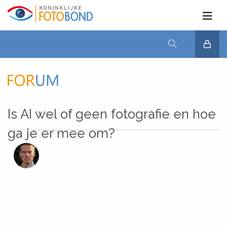
Is AI wel of geen fotografie en hoe
ga je er mee om?
m
1
24
Mrt
'24
Fo
is