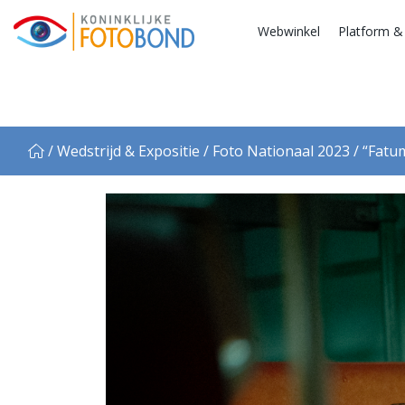
Webwinkel
Platform &
/ Wedstrijd & Expositie
/ Foto Nationaal 2023
/ “Fat