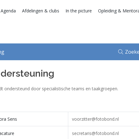
 Agenda
Afdelingen & clubs
In the picture
Opleiding & Mentor
ng
ndersteuning
ordt ondersteund door specialistische teams en taakgroepen.
ora Sens
voorzitter@fotobond.nl
acature
secretaris@fotobond.nl