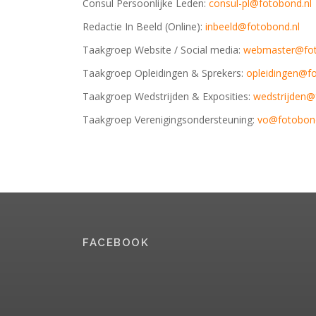
Consul Persoonlijke Leden:
consul-pl@fotobond.nl
Redactie In Beeld (Online):
inbeeld@fotobond.nl
Taakgroep Website / Social media:
webmaster@fot
Taakgroep Opleidingen & Sprekers:
opleidingen@fo
Taakgroep Wedstrijden & Exposities:
wedstrijden@
Taakgroep Verenigingsondersteuning:
vo@fotobond
FACEBOOK