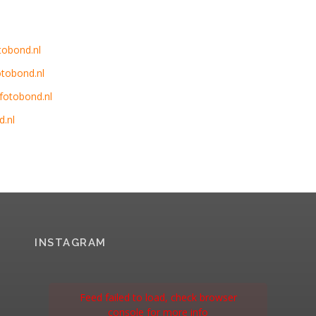
obond.nl
tobond.nl
fotobond.nl
.nl
INSTAGRAM
Feed failed to load, check browser
console for more info