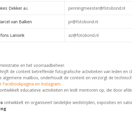
ees Dekker a.i.
penningmeester@fotobond.nl
arcel van Balken
pr@fotobond.nl
lfons Lansink
az@fotobond.nl
ministratie en het voorraadbeheer.
hrijft de content betreffende fotografische activiteiten van leden en c
e algemene mailbox, onderhoudt de content en verzorgt de technisc
de
Facebookpagina en Instagram
.
ontwikkelt educatieve activiteiten en leidt mentoren op, die door afde
es
ontwikkelt en organiseert landelijke wedstrijden, exposities en salo
ing